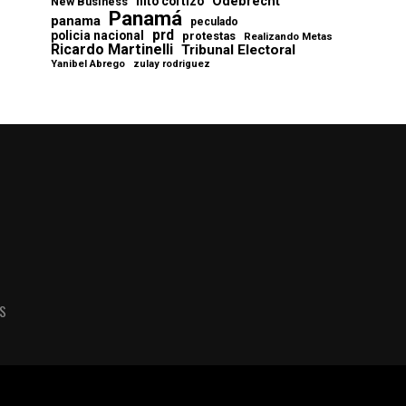
Odebrecht
nito cortizo
New Business
Panamá
panama
peculado
prd
policia nacional
protestas
Realizando Metas
Ricardo Martinelli
Tribunal Electoral
Yanibel Abrego
zulay rodriguez
AS