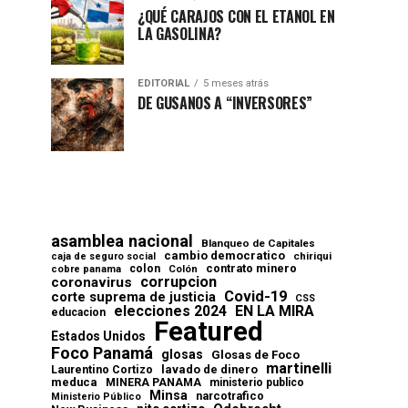
¿QUÉ CARAJOS CON EL ETANOL EN
LA GASOLINA?
EDITORIAL
5 meses atrás
DE GUSANOS A “INVERSORES”
asamblea nacional
Blanqueo de Capitales
cambio democratico
chiriqui
caja de seguro social
contrato minero
colon
cobre panama
Colón
corrupcion
coronavirus
Covid-19
corte suprema de justicia
CSS
elecciones 2024
EN LA MIRA
educacion
Featured
Estados Unidos
Foco Panamá
glosas
Glosas de Foco
martinelli
lavado de dinero
Laurentino Cortizo
meduca
MINERA PANAMA
ministerio publico
Minsa
narcotrafico
Ministerio Público