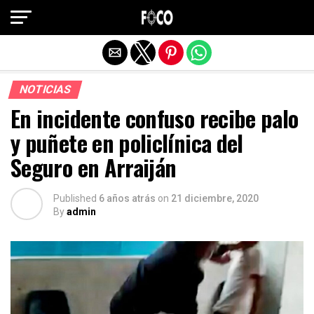
Salir de la versión móvil
NOTICIAS
En incidente confuso recibe palo
y puñete en policlínica del
Seguro en Arraiján
Published
6 años atrás
on
21 diciembre, 2020
By
admin