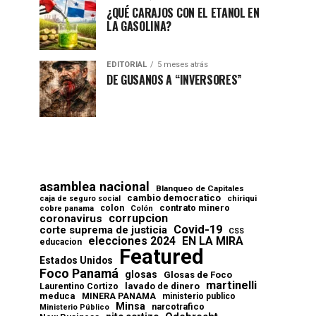
¿QUÉ CARAJOS CON EL ETANOL EN
LA GASOLINA?
EDITORIAL
5 meses atrás
DE GUSANOS A “INVERSORES”
asamblea nacional
Blanqueo de Capitales
cambio democratico
chiriqui
caja de seguro social
contrato minero
colon
cobre panama
Colón
corrupcion
coronavirus
Covid-19
corte suprema de justicia
CSS
elecciones 2024
EN LA MIRA
educacion
Featured
Estados Unidos
Foco Panamá
glosas
Glosas de Foco
martinelli
lavado de dinero
Laurentino Cortizo
meduca
MINERA PANAMA
ministerio publico
Minsa
narcotrafico
Ministerio Público