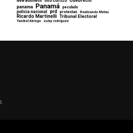
Odebrecht
nito cortizo
New Business
Panamá
panama
peculado
prd
policia nacional
protestas
Realizando Metas
Ricardo Martinelli
Tribunal Electoral
Yanibel Abrego
zulay rodriguez
AS