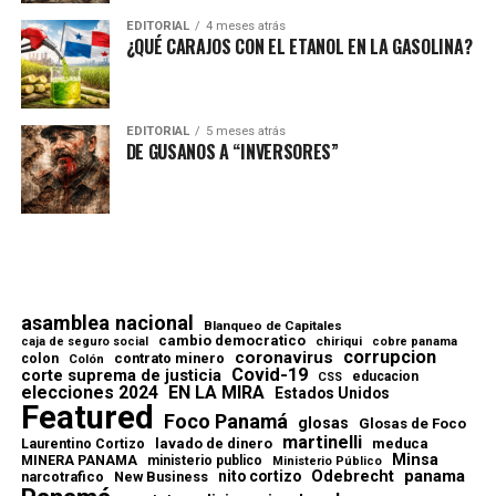
EDITORIAL
4 meses atrás
¿QUÉ CARAJOS CON EL ETANOL EN LA GASOLINA?
EDITORIAL
5 meses atrás
DE GUSANOS A “INVERSORES”
asamblea nacional
Blanqueo de Capitales
cambio democratico
chiriqui
caja de seguro social
cobre panama
corrupcion
coronavirus
contrato minero
colon
Colón
Covid-19
corte suprema de justicia
educacion
CSS
elecciones 2024
EN LA MIRA
Estados Unidos
Featured
Foco Panamá
glosas
Glosas de Foco
martinelli
lavado de dinero
meduca
Laurentino Cortizo
Minsa
MINERA PANAMA
ministerio publico
Ministerio Público
Odebrecht
panama
nito cortizo
narcotrafico
New Business