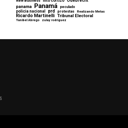
Odebrecht
nito cortizo
New Business
Panamá
panama
peculado
prd
policia nacional
protestas
Realizando Metas
Ricardo Martinelli
Tribunal Electoral
Yanibel Abrego
zulay rodriguez
AS