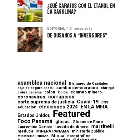
¿QUÉ CARAJOS CON EL ETANOL EN
LA GASOLINA?
EDITORIAL
5 meses atrás
DE GUSANOS A “INVERSORES”
asamblea nacional
Blanqueo de Capitales
cambio democratico
chiriqui
caja de seguro social
contrato minero
colon
cobre panama
Colón
corrupcion
coronavirus
Covid-19
corte suprema de justicia
CSS
elecciones 2024
EN LA MIRA
educacion
Featured
Estados Unidos
Foco Panamá
glosas
Glosas de Foco
martinelli
lavado de dinero
Laurentino Cortizo
meduca
MINERA PANAMA
ministerio publico
Minsa
narcotrafico
Ministerio Público