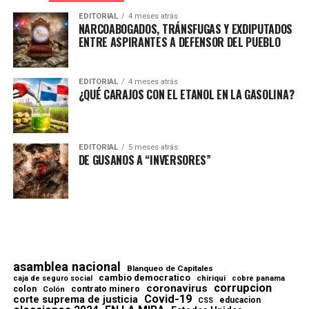
EDITORIAL
4 meses atrás
NARCOABOGADOS, TRÁNSFUGAS Y EXDIPUTADOS
ENTRE ASPIRANTES A DEFENSOR DEL PUEBLO
EDITORIAL
4 meses atrás
¿QUÉ CARAJOS CON EL ETANOL EN LA GASOLINA?
EDITORIAL
5 meses atrás
DE GUSANOS A “INVERSORES”
asamblea nacional
Blanqueo de Capitales
cambio democratico
chiriqui
caja de seguro social
cobre panama
corrupcion
coronavirus
contrato minero
colon
Colón
Covid-19
corte suprema de justicia
educacion
CSS