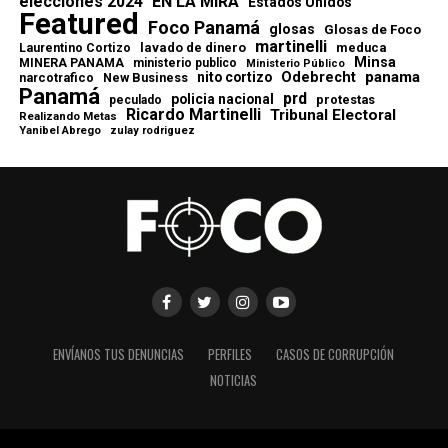
elecciones 2024
EN LA MIRA
Estados Unidos
Featured
Foco Panamá
glosas
Glosas de Foco
martinelli
lavado de dinero
meduca
Laurentino Cortizo
Minsa
MINERA PANAMA
ministerio publico
Ministerio Público
Odebrecht
panama
nito cortizo
narcotrafico
New Business
Panamá
prd
policia nacional
protestas
peculado
Ricardo Martinelli
Tribunal Electoral
Realizando Metas
Yanibel Abrego
zulay rodriguez
ENVÍANOS TUS DENUNCIAS
PERFILES
CASOS DE CORRUPCIÓN
NOTICIAS