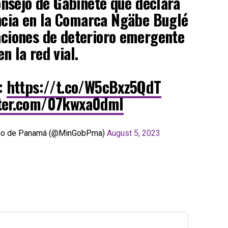
onsejo de Gabinete que declara
cia en la Comarca Ngäbe Buglé
aciones de deterioro emergente
en la red vial.
l:
https://t.co/W5cBxz5QdT
tter.com/07kwxa0dmI
erno de Panamá (@MinGobPma)
August 5, 2023