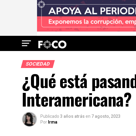
SOCIEDAD
¿Qué está pasand
Interamericana?
Publicado
3 años atrás
en
7 agosto, 2023
Por
Irma