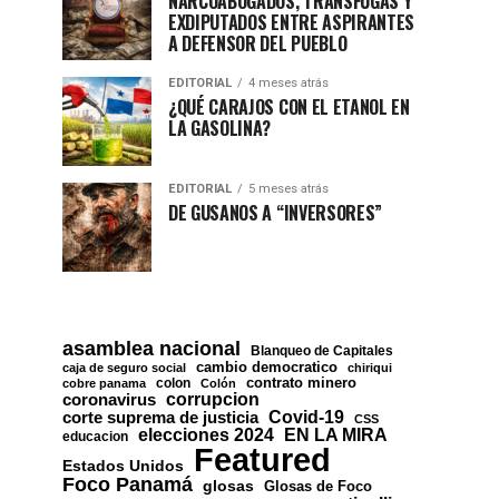
NARCOABOGADOS, TRÁNSFUGAS Y
EXDIPUTADOS ENTRE ASPIRANTES
A DEFENSOR DEL PUEBLO
EDITORIAL
4 meses atrás
¿QUÉ CARAJOS CON EL ETANOL EN
LA GASOLINA?
EDITORIAL
5 meses atrás
DE GUSANOS A “INVERSORES”
asamblea nacional
Blanqueo de Capitales
cambio democratico
caja de seguro social
chiriqui
contrato minero
colon
cobre panama
Colón
corrupcion
coronavirus
Covid-19
corte suprema de justicia
CSS
EN LA MIRA
elecciones 2024
educacion
Featured
Estados Unidos
Foco Panamá
glosas
Glosas de Foco