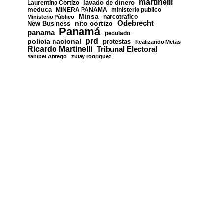
martinelli
lavado de dinero
Laurentino Cortizo
meduca
MINERA PANAMA
ministerio publico
Minsa
narcotrafico
Ministerio Público
nito cortizo
Odebrecht
New Business
Panamá
panama
peculado
prd
policia nacional
protestas
Realizando Metas
Ricardo Martinelli
Tribunal Electoral
Yanibel Abrego
zulay rodriguez