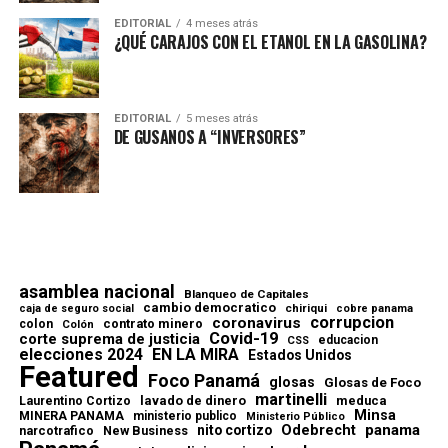
EDITORIAL
4 meses atrás
¿QUÉ CARAJOS CON EL ETANOL EN LA GASOLINA?
EDITORIAL
5 meses atrás
DE GUSANOS A “INVERSORES”
asamblea nacional
Blanqueo de Capitales
cambio democratico
chiriqui
caja de seguro social
cobre panama
corrupcion
coronavirus
contrato minero
colon
Colón
Covid-19
corte suprema de justicia
educacion
CSS
elecciones 2024
EN LA MIRA
Estados Unidos
Featured
Foco Panamá
glosas
Glosas de Foco
martinelli
lavado de dinero
meduca
Laurentino Cortizo
Minsa
MINERA PANAMA
ministerio publico
Ministerio Público
Odebrecht
panama
nito cortizo
narcotrafico
New Business