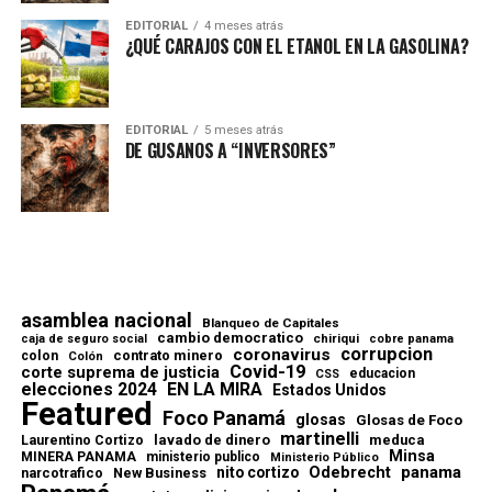
EDITORIAL
4 meses atrás
¿QUÉ CARAJOS CON EL ETANOL EN LA GASOLINA?
EDITORIAL
5 meses atrás
DE GUSANOS A “INVERSORES”
asamblea nacional
Blanqueo de Capitales
cambio democratico
chiriqui
caja de seguro social
cobre panama
corrupcion
coronavirus
contrato minero
colon
Colón
Covid-19
corte suprema de justicia
educacion
CSS
elecciones 2024
EN LA MIRA
Estados Unidos
Featured
Foco Panamá
glosas
Glosas de Foco
martinelli
lavado de dinero
meduca
Laurentino Cortizo
Minsa
MINERA PANAMA
ministerio publico
Ministerio Público
Odebrecht
panama
nito cortizo
narcotrafico
New Business