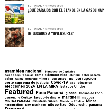
EDITORIAL
4 meses atrás
¿QUÉ CARAJOS CON EL ETANOL EN LA GASOLINA?
EDITORIAL
5 meses atrás
DE GUSANOS A “INVERSORES”
asamblea nacional
Blanqueo de Capitales
cambio democratico
chiriqui
caja de seguro social
cobre panama
corrupcion
coronavirus
contrato minero
colon
Colón
Covid-19
corte suprema de justicia
educacion
CSS
elecciones 2024
EN LA MIRA
Estados Unidos
Featured
Foco Panamá
glosas
Glosas de Foco
martinelli
lavado de dinero
meduca
Laurentino Cortizo
Minsa
MINERA PANAMA
ministerio publico
Ministerio Público
Odebrecht
panama
nito cortizo
narcotrafico
New Business