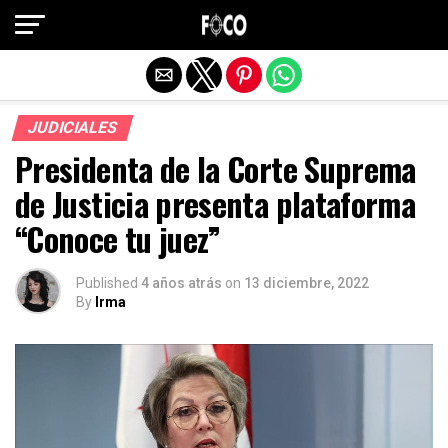
Salir de la versión móvil
JUDICIALES
Presidenta de la Corte Suprema
de Justicia presenta plataforma
“Conoce tu juez”
Published
4 años atrás
on
13 diciembre, 2022
By
Irma