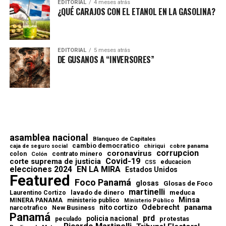
EDITORIAL
4 meses atrás
¿QUÉ CARAJOS CON EL ETANOL EN LA GASOLINA?
EDITORIAL
5 meses atrás
DE GUSANOS A “INVERSORES”
asamblea nacional
Blanqueo de Capitales
cambio democratico
chiriqui
caja de seguro social
cobre panama
corrupcion
coronavirus
contrato minero
colon
Colón
Covid-19
corte suprema de justicia
educacion
CSS
elecciones 2024
EN LA MIRA
Estados Unidos
Featured
Foco Panamá
glosas
Glosas de Foco
martinelli
lavado de dinero
meduca
Laurentino Cortizo
Minsa
MINERA PANAMA
ministerio publico
Ministerio Público
Odebrecht
panama
nito cortizo
narcotrafico
New Business
Panamá
prd
policia nacional
protestas
peculado