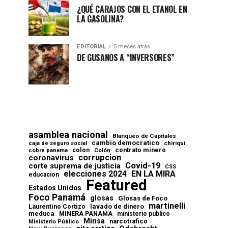
¿QUÉ CARAJOS CON EL ETANOL EN
LA GASOLINA?
EDITORIAL
5 meses atrás
DE GUSANOS A “INVERSORES”
asamblea nacional
Blanqueo de Capitales
cambio democratico
chiriqui
caja de seguro social
contrato minero
colon
cobre panama
Colón
corrupcion
coronavirus
Covid-19
corte suprema de justicia
CSS
elecciones 2024
EN LA MIRA
educacion
Featured
Estados Unidos
Foco Panamá
glosas
Glosas de Foco
martinelli
lavado de dinero
Laurentino Cortizo
meduca
MINERA PANAMA
ministerio publico
Minsa
narcotrafico
Ministerio Público