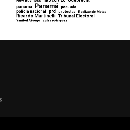
Odebrecht
nito cortizo
New Business
Panamá
panama
peculado
prd
policia nacional
protestas
Realizando Metas
Ricardo Martinelli
Tribunal Electoral
Yanibel Abrego
zulay rodriguez
AS