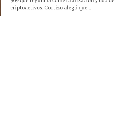
969 que regula la comercialización y uso de
criptoactivos. Cortizo alegó que...