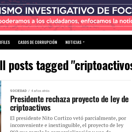
RFILES
CASOS DE CORRUPCIÓN
NOTICIAS
ll posts tagged "criptoactivo
SOCIEDAD
4 años atrás
Presidente rechaza proyecto de ley de
criptoactivos
El presidente Nito Cortizo vetó parcialmente, por
inconveniente e inextinguible, el proyecto de ley