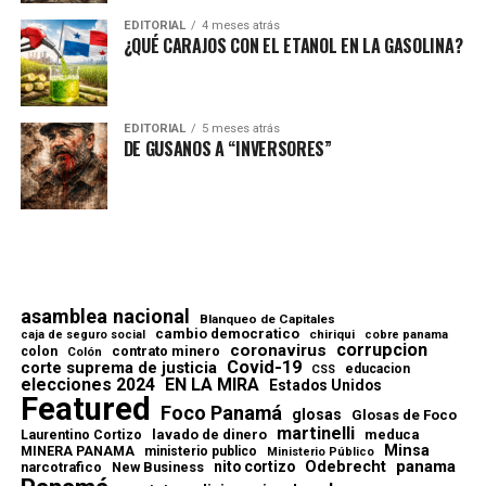
EDITORIAL
4 meses atrás
¿QUÉ CARAJOS CON EL ETANOL EN LA GASOLINA?
EDITORIAL
5 meses atrás
DE GUSANOS A “INVERSORES”
asamblea nacional
Blanqueo de Capitales
cambio democratico
chiriqui
caja de seguro social
cobre panama
corrupcion
coronavirus
contrato minero
colon
Colón
Covid-19
corte suprema de justicia
educacion
CSS
elecciones 2024
EN LA MIRA
Estados Unidos
Featured
Foco Panamá
glosas
Glosas de Foco
martinelli
lavado de dinero
meduca
Laurentino Cortizo
Minsa
MINERA PANAMA
ministerio publico
Ministerio Público
Odebrecht
panama
nito cortizo
narcotrafico
New Business