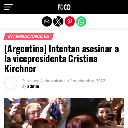
Salir de la versión móvil
INTERNACIONALES
[Argentina] Intentan asesinar a
la vicepresidenta Cristina
Kirchner
Published
4 años atrás
on
1 septiembre, 2022
By
admin