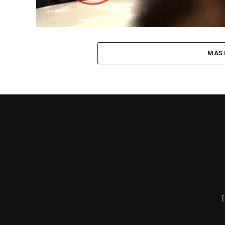
MÁS 
E