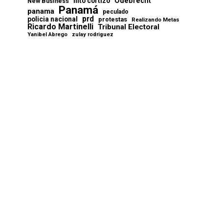
Odebrecht
nito cortizo
New Business
Panamá
panama
peculado
prd
policia nacional
protestas
Realizando Metas
Ricardo Martinelli
Tribunal Electoral
Yanibel Abrego
zulay rodriguez