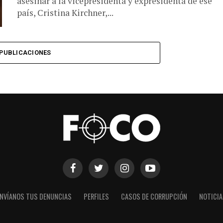
asesinar a la vicepresidenta y expresidenta de ese
país, Cristina Kirchner,...
PUBLICACIONES
NVÍANOS TUS DENUNCIAS
PERFILES
CASOS DE CORRUPCIÓN
NOTICI