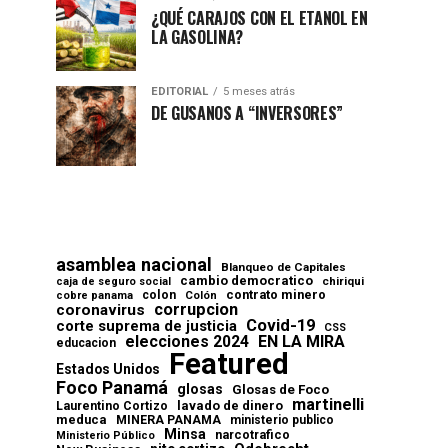
¿QUÉ CARAJOS CON EL ETANOL EN
LA GASOLINA?
EDITORIAL
5 meses atrás
DE GUSANOS A “INVERSORES”
asamblea nacional
Blanqueo de Capitales
cambio democratico
chiriqui
caja de seguro social
contrato minero
colon
cobre panama
Colón
corrupcion
coronavirus
Covid-19
corte suprema de justicia
CSS
elecciones 2024
EN LA MIRA
educacion
Featured
Estados Unidos
Foco Panamá
glosas
Glosas de Foco
martinelli
lavado de dinero
Laurentino Cortizo
meduca
MINERA PANAMA
ministerio publico
Minsa
narcotrafico
Ministerio Público