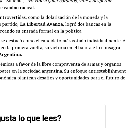
ca”
. Su lema,
“No vine a guiar corderos, vine a despertar
e cambio radical.
trovertidas, como la dolarización de la moneda y la
u partido,
La Libertad Avanza
, logró dos bancas en la
cando su entrada formal en la política.
i
se destacó como el candidato más votado individualmente. A
n la primera vuelta, su victoria en el balotaje lo consagra
Argentina.
émicas a favor de la libre compraventa de armas y órganos
bates en la sociedad argentina. Su enfoque antiestablishment
onómica plantean desafíos y oportunidades para el futuro de
usta lo que lees?