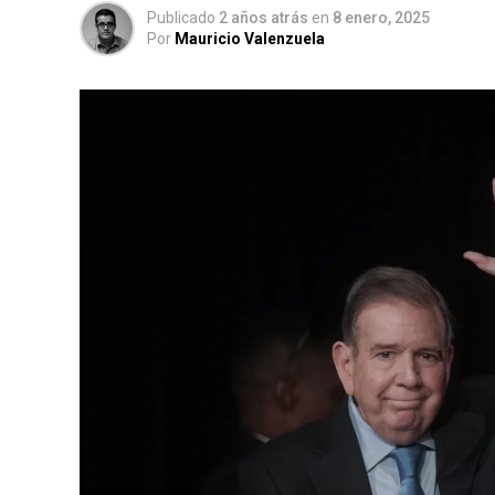
Publicado
2 años atrás
en
8 enero, 2025
Por
Mauricio Valenzuela