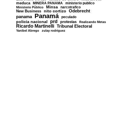
meduca
MINERA PANAMA
ministerio publico
Minsa
narcotrafico
Ministerio Público
nito cortizo
Odebrecht
New Business
Panamá
panama
peculado
prd
policia nacional
protestas
Realizando Metas
Ricardo Martinelli
Tribunal Electoral
Yanibel Abrego
zulay rodriguez