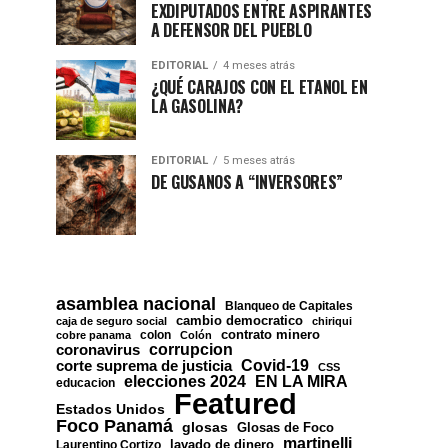
EXDIPUTADOS ENTRE ASPIRANTES
A DEFENSOR DEL PUEBLO
EDITORIAL
4 meses atrás
¿QUÉ CARAJOS CON EL ETANOL EN
LA GASOLINA?
EDITORIAL
5 meses atrás
DE GUSANOS A “INVERSORES”
asamblea nacional
Blanqueo de Capitales
cambio democratico
caja de seguro social
chiriqui
contrato minero
colon
cobre panama
Colón
corrupcion
coronavirus
Covid-19
corte suprema de justicia
CSS
EN LA MIRA
elecciones 2024
educacion
Featured
Estados Unidos
Foco Panamá
glosas
Glosas de Foco
martinelli
lavado de dinero
Laurentino Cortizo