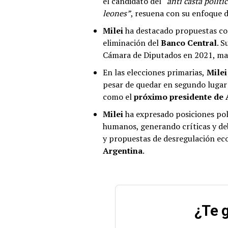
el candidato del
“anti casta políti
leones”
, resuena con su enfoque d
Milei
ha destacado propuestas con
eliminación del
Banco Central
. S
Cámara de Diputados en 2021, mar
En las elecciones primarias,
Mile
pesar de quedar en segundo lugar e
como el
próximo presidente de 
Milei
ha expresado posiciones pol
humanos, generando críticas y de
y propuestas de desregulación ec
Argentina
.
¿Te g