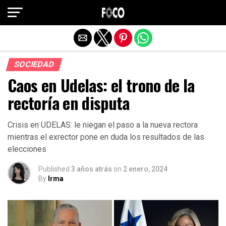
Salir de la versión móvil
SOCIEDAD
Caos en Udelas: el trono de la
rectoría en disputa
Crisis en UDELAS: le niegan el paso a la nueva rectora
mientras el exrector pone en duda los resultados de las
elecciones
Published
3 años atrás
on
2 enero, 2024
By
Irma