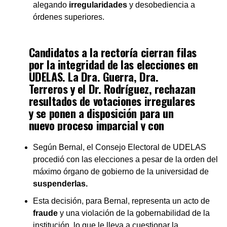
alegando
irregularidades
y desobediencia a
órdenes superiores.
Candidatos a la rectoría cierran filas
por la integridad de las elecciones en
UDELAS. La Dra. Guerra, Dra.
Terreros y el Dr. Rodríguez, rechazan
resultados de votaciones irregulares
y se ponen a disposición para un
nuevo proceso imparcial y con
garantías de participación.
pic.twitter.com/FpoYAMrCIV
Según Bernal, el Consejo Electoral de UDELAS
procedió con las elecciones a pesar de la orden del
máximo órgano de gobierno de la universidad de
— UDELAS Universidad (@udelasoficial)
January 2, 2024
suspenderlas.
Esta decisión, para Bernal, representa un acto de
fraude
y una violación de la gobernabilidad de la
institución, lo que le lleva a cuestionar la