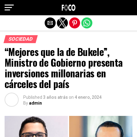
Salir de la versión móvil
SOCIEDAD
“Mejores que la de Bukele”,
Ministro de Gobierno presenta
inversiones millonarias en
cárceles del país
Published
3 años atrás
on
4 enero, 2024
By
admin