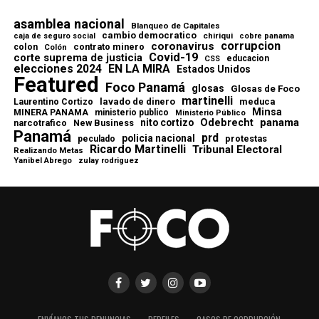
asamblea nacional
Blanqueo de Capitales
cambio democratico
chiriqui
caja de seguro social
cobre panama
corrupcion
coronavirus
contrato minero
colon
Colón
Covid-19
corte suprema de justicia
educacion
CSS
elecciones 2024
EN LA MIRA
Estados Unidos
Featured
Foco Panamá
glosas
Glosas de Foco
martinelli
lavado de dinero
meduca
Laurentino Cortizo
Minsa
MINERA PANAMA
ministerio publico
Ministerio Público
Odebrecht
panama
nito cortizo
narcotrafico
New Business
Panamá
prd
policia nacional
protestas
peculado
Ricardo Martinelli
Tribunal Electoral
Realizando Metas
Yanibel Abrego
zulay rodriguez