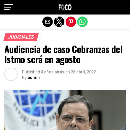
Salir de la versión móvil
JUDICIALES
Audiencia de caso Cobranzas del
Istmo será en agosto
Published
4 años atrás
on
28 abril, 2022
By
admin