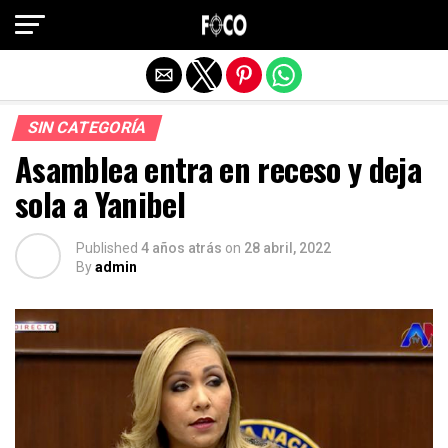
Salir de la versión móvil
SIN CATEGORÍA
Asamblea entra en receso y deja
sola a Yanibel
Published
4 años atrás
on
28 abril, 2022
By
admin