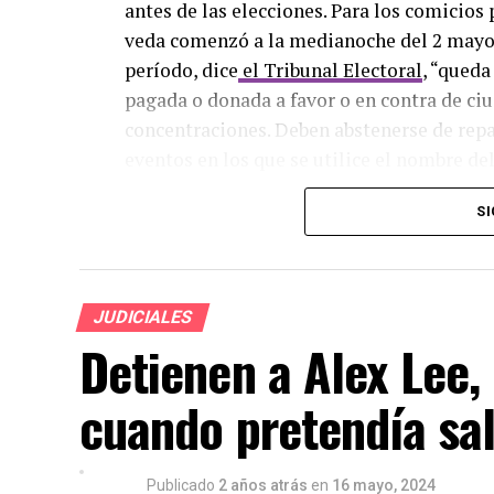
antes de las elecciones. Para los comicio
veda comenzó a la medianoche del 2 mayo 
período, dice
el Tribunal Electoral
, “queda
pagada o donada a favor o en contra de ciu
concentraciones. Deben abstenerse de repa
eventos en los que se utilice el nombre d
convencionales y digitales”.
SI
Sin embargo, durante ese período de prohi
favorecían a por lo menos dos candidatos: 
candidato del partido Cambio Democrátic
JUDICIALES
periodística transfronteriza
Los Ilusioni
Detienen a Alex Lee,
Investigación Periodística (CLIP) que busc
organizaciones, la desinformación política
cuando pretendía sal
América Latina.
Detrás de estos avisos publicados durant
Publicado
2 años atrás
en
16 mayo, 2024