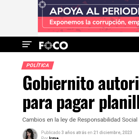
POLÍTICA
Gobiernito autor
para pagar planil
Cambios en la ley de Responsabilidad Social 
Publicado
3 años atrás
en
21 diciembre, 2023
Por
Irma