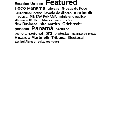
Featured
Estados Unidos
Foco Panamá
glosas
Glosas de Foco
martinelli
lavado de dinero
Laurentino Cortizo
meduca
MINERA PANAMA
ministerio publico
Minsa
narcotrafico
Ministerio Público
nito cortizo
Odebrecht
New Business
Panamá
panama
peculado
prd
policia nacional
protestas
Realizando Metas
Ricardo Martinelli
Tribunal Electoral
Yanibel Abrego
zulay rodriguez