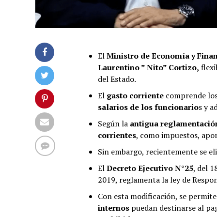
El
Ministro de Economía y Fina
Laurentino ” Nito” Cortizo,
flexi
del Estado.
El
gasto corriente
comprende los
salarios de los funcionario
s y a
Según la
antigua reglamentació
corrientes
, como impuestos, apor
Sin embargo, recientemente se el
El
Decreto Ejecutivo N°25
, del 
2019, reglamenta la ley de Respons
Con esta modificación, se permite
internos
puedan destinarse al pag