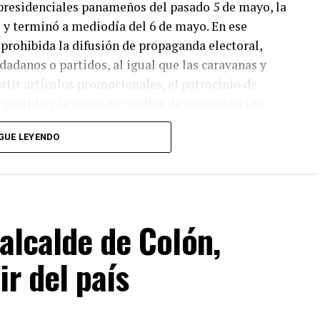
s presidenciales panameños del pasado 5 de mayo, la
y terminó a mediodía del 6 de mayo. En ese
 prohibida la difusión de propaganda electoral,
dadanos o partidos, al igual que las caravanas y
rtir artículos promocionales, el patrocinio de
el partido y la pauta en medios de comunicación
GUE LEYENDO
bición circularon anuncios digitales que
el ahora presidente electo José Raúl Mulino y el
o Rómulo Roux, como encontró la alianza
stas
, liderada por el Centro Latinoamericano de
 alcalde de Colón,
a desentrañar, junto con otros 15 medios y
 coordinada en el “súper año electoral” de 2024 en
ir del país
e la veda a usuarios en Panamá, encontramos