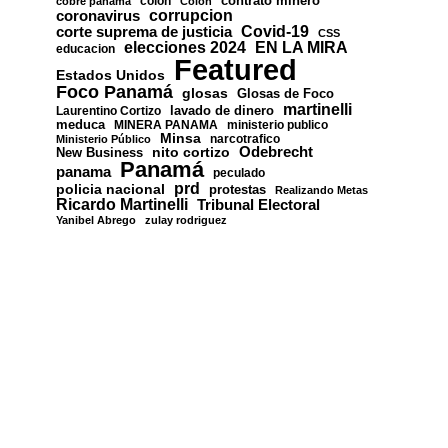
contrato minero
colon
cobre panama
Colón
corrupcion
coronavirus
Covid-19
corte suprema de justicia
CSS
EN LA MIRA
elecciones 2024
educacion
Featured
Estados Unidos
Foco Panamá
glosas
Glosas de Foco
martinelli
lavado de dinero
Laurentino Cortizo
meduca
MINERA PANAMA
ministerio publico
Minsa
narcotrafico
Ministerio Público
nito cortizo
Odebrecht
New Business
Panamá
panama
peculado
prd
policia nacional
protestas
Realizando Metas
Ricardo Martinelli
Tribunal Electoral
Yanibel Abrego
zulay rodriguez