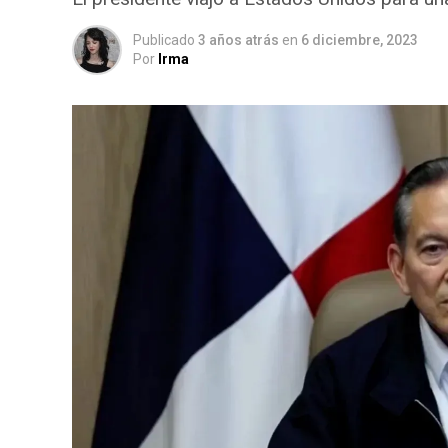
Publicado
3 años atrás
en
6 diciembre, 2023
Por
Irma