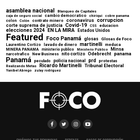
asamblea nacional
Blanqueo de Capitales
cambio democratico
chiriqui
caja de seguro social
cobre panama
corrupcion
coronavirus
contrato minero
colon
Colón
Covid-19
corte suprema de justicia
educacion
CSS
elecciones 2024
EN LA MIRA
Estados Unidos
Featured
Foco Panamá
glosas
Glosas de Foco
martinelli
lavado de dinero
meduca
Laurentino Cortizo
Minsa
MINERA PANAMA
ministerio publico
Ministerio Público
Odebrecht
panama
nito cortizo
narcotrafico
New Business
Panamá
prd
policia nacional
protestas
peculado
Ricardo Martinelli
Tribunal Electoral
Realizando Metas
Yanibel Abrego
zulay rodriguez