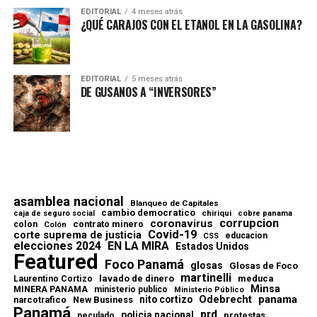
EDITORIAL
4 meses atrás
¿QUÉ CARAJOS CON EL ETANOL EN LA GASOLINA?
EDITORIAL
5 meses atrás
DE GUSANOS A “INVERSORES”
asamblea nacional
Blanqueo de Capitales
cambio democratico
chiriqui
caja de seguro social
cobre panama
corrupcion
coronavirus
contrato minero
colon
Colón
Covid-19
corte suprema de justicia
educacion
CSS
elecciones 2024
EN LA MIRA
Estados Unidos
Featured
Foco Panamá
glosas
Glosas de Foco
martinelli
lavado de dinero
meduca
Laurentino Cortizo
Minsa
MINERA PANAMA
ministerio publico
Ministerio Público
Odebrecht
panama
nito cortizo
narcotrafico
New Business
Panamá
prd
policia nacional
protestas
peculado