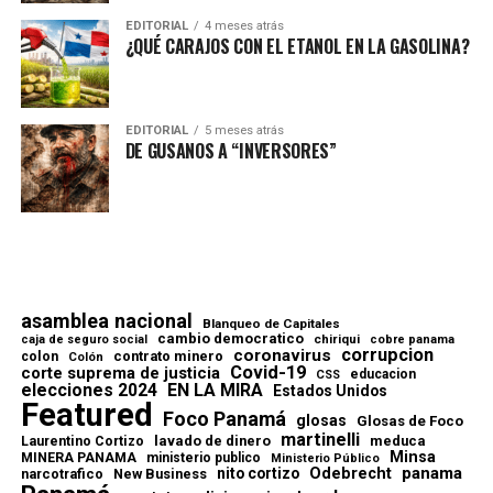
EDITORIAL
4 meses atrás
¿QUÉ CARAJOS CON EL ETANOL EN LA GASOLINA?
EDITORIAL
5 meses atrás
DE GUSANOS A “INVERSORES”
asamblea nacional
Blanqueo de Capitales
cambio democratico
chiriqui
caja de seguro social
cobre panama
corrupcion
coronavirus
contrato minero
colon
Colón
Covid-19
corte suprema de justicia
educacion
CSS
elecciones 2024
EN LA MIRA
Estados Unidos
Featured
Foco Panamá
glosas
Glosas de Foco
martinelli
lavado de dinero
meduca
Laurentino Cortizo
Minsa
MINERA PANAMA
ministerio publico
Ministerio Público
Odebrecht
panama
nito cortizo
narcotrafico
New Business