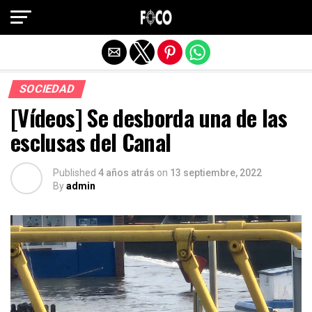
Salir de la versión móvil
SOCIEDAD
[Vídeos] Se desborda una de las
esclusas del Canal
Published
4 años atrás
on
13 septiembre, 2022
By
admin