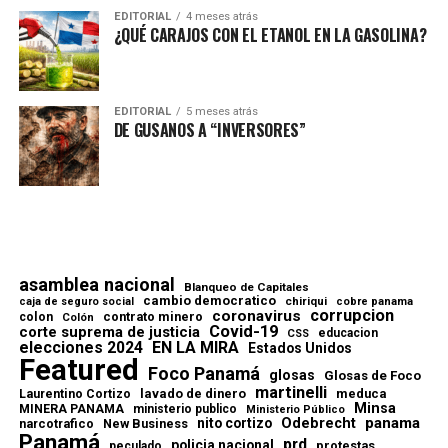
EDITORIAL
4 meses atrás
¿QUÉ CARAJOS CON EL ETANOL EN LA GASOLINA?
EDITORIAL
5 meses atrás
DE GUSANOS A “INVERSORES”
asamblea nacional
Blanqueo de Capitales
cambio democratico
chiriqui
caja de seguro social
cobre panama
corrupcion
coronavirus
contrato minero
colon
Colón
Covid-19
corte suprema de justicia
educacion
CSS
elecciones 2024
EN LA MIRA
Estados Unidos
Featured
Foco Panamá
glosas
Glosas de Foco
martinelli
lavado de dinero
meduca
Laurentino Cortizo
Minsa
MINERA PANAMA
ministerio publico
Ministerio Público
Odebrecht
panama
nito cortizo
narcotrafico
New Business
Panamá
prd
policia nacional
protestas
peculado