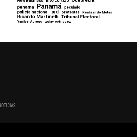
Odebrecht
nito cortizo
New Business
Panamá
panama
peculado
prd
policia nacional
protestas
Realizando Metas
Ricardo Martinelli
Tribunal Electoral
Yanibel Abrego
zulay rodriguez
NOTICIAS