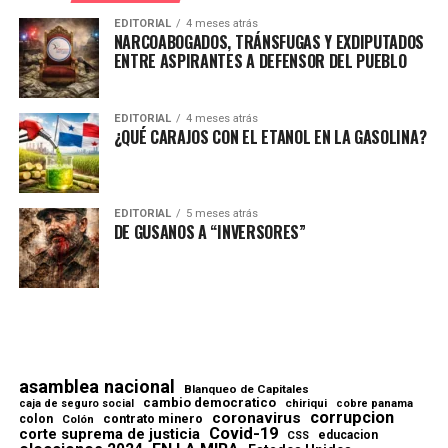
EDITORIAL
4 meses atrás
NARCOABOGADOS, TRÁNSFUGAS Y EXDIPUTADOS
ENTRE ASPIRANTES A DEFENSOR DEL PUEBLO
EDITORIAL
4 meses atrás
¿QUÉ CARAJOS CON EL ETANOL EN LA GASOLINA?
EDITORIAL
5 meses atrás
DE GUSANOS A “INVERSORES”
asamblea nacional
Blanqueo de Capitales
cambio democratico
chiriqui
caja de seguro social
cobre panama
corrupcion
coronavirus
contrato minero
colon
Colón
Covid-19
corte suprema de justicia
educacion
CSS