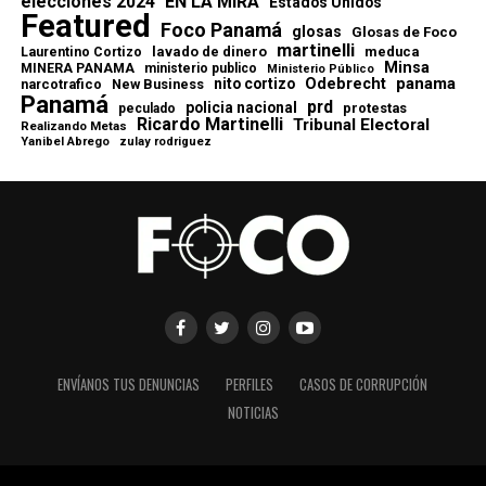
elecciones 2024
EN LA MIRA
Estados Unidos
Featured
Foco Panamá
glosas
Glosas de Foco
martinelli
lavado de dinero
meduca
Laurentino Cortizo
Minsa
MINERA PANAMA
ministerio publico
Ministerio Público
Odebrecht
panama
nito cortizo
narcotrafico
New Business
Panamá
prd
policia nacional
protestas
peculado
Ricardo Martinelli
Tribunal Electoral
Realizando Metas
Yanibel Abrego
zulay rodriguez
ENVÍANOS TUS DENUNCIAS
PERFILES
CASOS DE CORRUPCIÓN
NOTICIAS