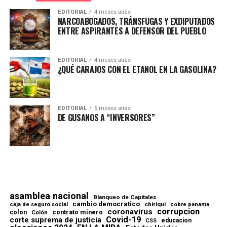
EDITORIAL
4 meses atrás
NARCOABOGADOS, TRÁNSFUGAS Y EXDIPUTADOS
ENTRE ASPIRANTES A DEFENSOR DEL PUEBLO
EDITORIAL
4 meses atrás
¿QUÉ CARAJOS CON EL ETANOL EN LA GASOLINA?
EDITORIAL
5 meses atrás
DE GUSANOS A “INVERSORES”
asamblea nacional
Blanqueo de Capitales
cambio democratico
chiriqui
caja de seguro social
cobre panama
corrupcion
coronavirus
contrato minero
colon
Colón
Covid-19
corte suprema de justicia
educacion
CSS