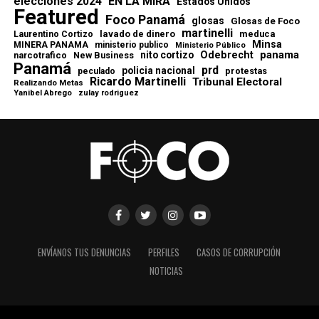
elecciones 2024
EN LA MIRA
Estados Unidos
Featured
Foco Panamá
glosas
Glosas de Foco
martinelli
lavado de dinero
meduca
Laurentino Cortizo
Minsa
MINERA PANAMA
ministerio publico
Ministerio Público
Odebrecht
panama
nito cortizo
narcotrafico
New Business
Panamá
prd
policia nacional
protestas
peculado
Ricardo Martinelli
Tribunal Electoral
Realizando Metas
Yanibel Abrego
zulay rodriguez
ENVÍANOS TUS DENUNCIAS
PERFILES
CASOS DE CORRUPCIÓN
NOTICIAS