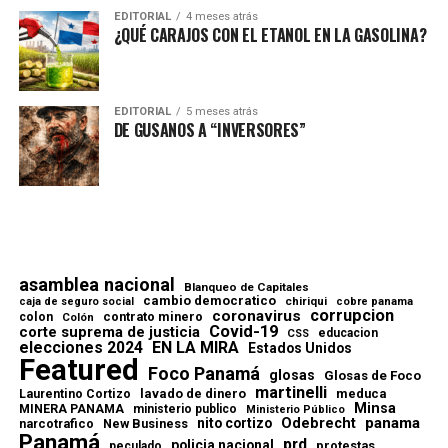
EDITORIAL
4 meses atrás
¿QUÉ CARAJOS CON EL ETANOL EN LA GASOLINA?
EDITORIAL
5 meses atrás
DE GUSANOS A “INVERSORES”
asamblea nacional
Blanqueo de Capitales
cambio democratico
chiriqui
caja de seguro social
cobre panama
corrupcion
coronavirus
contrato minero
colon
Colón
Covid-19
corte suprema de justicia
educacion
CSS
elecciones 2024
EN LA MIRA
Estados Unidos
Featured
Foco Panamá
glosas
Glosas de Foco
martinelli
lavado de dinero
meduca
Laurentino Cortizo
Minsa
MINERA PANAMA
ministerio publico
Ministerio Público
Odebrecht
panama
nito cortizo
narcotrafico
New Business
Panamá
prd
policia nacional
protestas
peculado