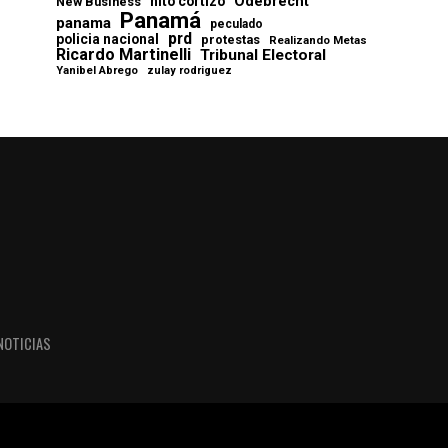
Odebrecht
nito cortizo
New Business
Panamá
panama
peculado
prd
policia nacional
protestas
Realizando Metas
Ricardo Martinelli
Tribunal Electoral
Yanibel Abrego
zulay rodriguez
NOTICIAS