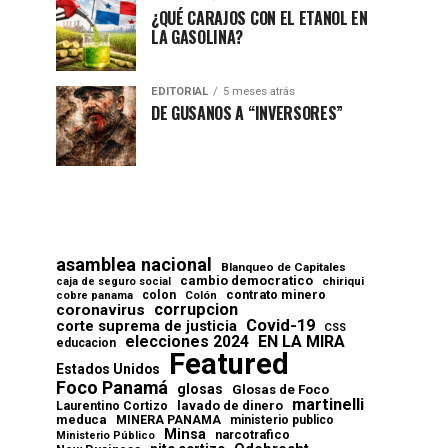
¿QUÉ CARAJOS CON EL ETANOL EN
LA GASOLINA?
EDITORIAL
5 meses atrás
DE GUSANOS A “INVERSORES”
asamblea nacional
Blanqueo de Capitales
cambio democratico
chiriqui
caja de seguro social
contrato minero
colon
cobre panama
Colón
corrupcion
coronavirus
Covid-19
corte suprema de justicia
CSS
elecciones 2024
EN LA MIRA
educacion
Featured
Estados Unidos
Foco Panamá
glosas
Glosas de Foco
martinelli
lavado de dinero
Laurentino Cortizo
meduca
MINERA PANAMA
ministerio publico
Minsa
narcotrafico
Ministerio Público