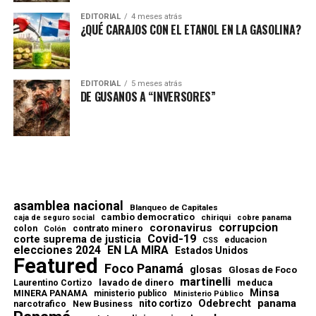
EDITORIAL
4 meses atrás
¿QUÉ CARAJOS CON EL ETANOL EN LA GASOLINA?
EDITORIAL
5 meses atrás
DE GUSANOS A “INVERSORES”
asamblea nacional
Blanqueo de Capitales
cambio democratico
chiriqui
caja de seguro social
cobre panama
corrupcion
coronavirus
contrato minero
colon
Colón
Covid-19
corte suprema de justicia
educacion
CSS
elecciones 2024
EN LA MIRA
Estados Unidos
Featured
Foco Panamá
glosas
Glosas de Foco
martinelli
lavado de dinero
meduca
Laurentino Cortizo
Minsa
MINERA PANAMA
ministerio publico
Ministerio Público
Odebrecht
panama
nito cortizo
narcotrafico
New Business