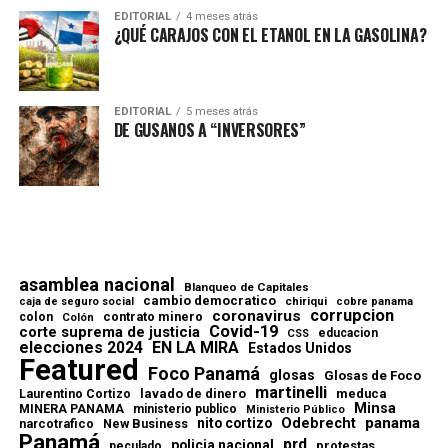
EDITORIAL
4 meses atrás
¿QUÉ CARAJOS CON EL ETANOL EN LA GASOLINA?
EDITORIAL
5 meses atrás
DE GUSANOS A “INVERSORES”
asamblea nacional
Blanqueo de Capitales
cambio democratico
chiriqui
caja de seguro social
cobre panama
corrupcion
coronavirus
contrato minero
colon
Colón
Covid-19
corte suprema de justicia
educacion
CSS
elecciones 2024
EN LA MIRA
Estados Unidos
Featured
Foco Panamá
glosas
Glosas de Foco
martinelli
lavado de dinero
meduca
Laurentino Cortizo
Minsa
MINERA PANAMA
ministerio publico
Ministerio Público
Odebrecht
panama
nito cortizo
narcotrafico
New Business
Panamá
prd
policia nacional
protestas
peculado