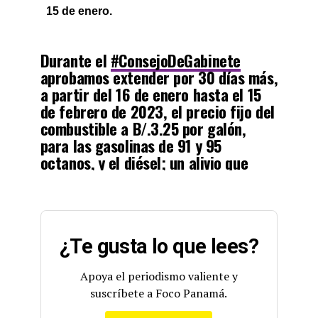
15 de enero.
Durante el
#ConsejoDeGabinete
aprobamos extender por 30 días más,
a partir del 16 de enero hasta el 15
de febrero de 2023, el precio fijo del
combustible a B/.3.25 por galón,
para las gasolinas de 91 y 95
octanos, y el diésel; un alivio que
contribuye a la reactivación
económica.
pic.twitter.com/glUs3ORWFG
¿Te gusta lo que lees?
— Nito Cortizo (@NitoCortizo)
January 12, 2023
Apoya el periodismo valiente y
suscríbete a Foco Panamá.