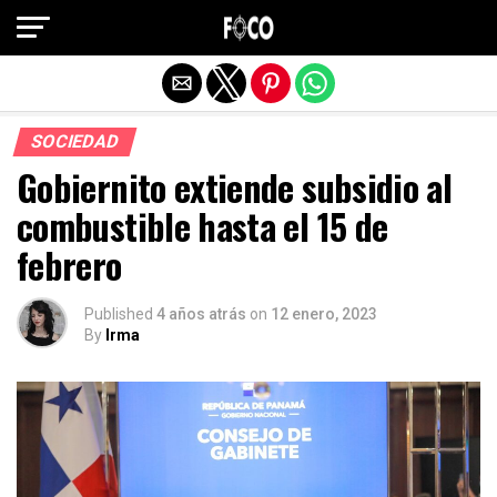
Salir de la versión móvil
SOCIEDAD
Gobiernito extiende subsidio al
combustible hasta el 15 de
febrero
Published
4 años atrás
on
12 enero, 2023
By
Irma