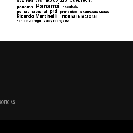
Odebrecht
nito cortizo
New Business
Panamá
panama
peculado
prd
policia nacional
protestas
Realizando Metas
Ricardo Martinelli
Tribunal Electoral
Yanibel Abrego
zulay rodriguez
NOTICIAS