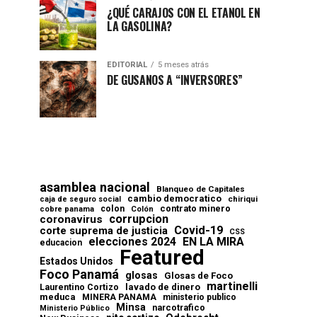
¿QUÉ CARAJOS CON EL ETANOL EN
LA GASOLINA?
EDITORIAL
5 meses atrás
DE GUSANOS A “INVERSORES”
asamblea nacional
Blanqueo de Capitales
cambio democratico
chiriqui
caja de seguro social
contrato minero
colon
cobre panama
Colón
corrupcion
coronavirus
Covid-19
corte suprema de justicia
CSS
elecciones 2024
EN LA MIRA
educacion
Featured
Estados Unidos
Foco Panamá
glosas
Glosas de Foco
martinelli
lavado de dinero
Laurentino Cortizo
meduca
MINERA PANAMA
ministerio publico
Minsa
narcotrafico
Ministerio Público