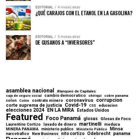
EDITORIAL
4 meses atrás
¿QUÉ CARAJOS CON EL ETANOL EN LA GASOLINA?
EDITORIAL
5 meses atrás
DE GUSANOS A “INVERSORES”
asamblea nacional
Blanqueo de Capitales
cambio democratico
chiriqui
caja de seguro social
cobre panama
corrupcion
coronavirus
contrato minero
colon
Colón
Covid-19
corte suprema de justicia
educacion
CSS
elecciones 2024
EN LA MIRA
Estados Unidos
Featured
Foco Panamá
glosas
Glosas de Foco
martinelli
lavado de dinero
meduca
Laurentino Cortizo
Minsa
MINERA PANAMA
ministerio publico
Ministerio Público
Odebrecht
panama
nito cortizo
narcotrafico
New Business