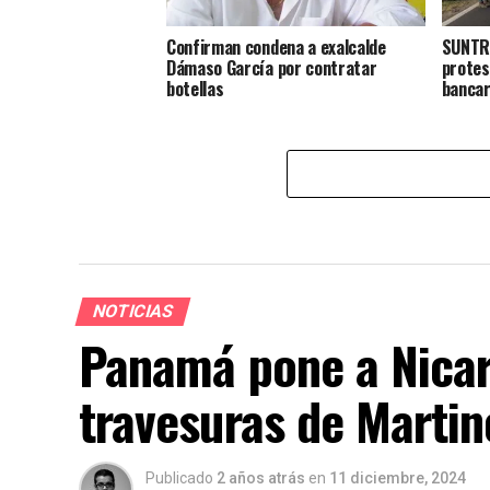
Confirman condena a exalcalde
SUNTRA
Dámaso García por contratar
protes
botellas
bancar
NOTICIAS
Panamá pone a Nicar
travesuras de Martin
Publicado
2 años atrás
en
11 diciembre, 2024