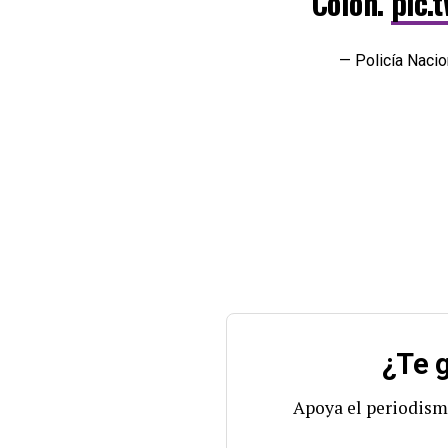
Colón.
pic.
— Policía Naci
¿Te g
Apoya el periodism