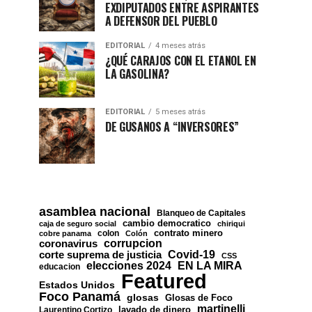
EXDIPUTADOS ENTRE ASPIRANTES
A DEFENSOR DEL PUEBLO
EDITORIAL
4 meses atrás
¿QUÉ CARAJOS CON EL ETANOL EN
LA GASOLINA?
EDITORIAL
5 meses atrás
DE GUSANOS A “INVERSORES”
asamblea nacional
Blanqueo de Capitales
cambio democratico
caja de seguro social
chiriqui
contrato minero
colon
cobre panama
Colón
corrupcion
coronavirus
Covid-19
corte suprema de justicia
CSS
EN LA MIRA
elecciones 2024
educacion
Featured
Estados Unidos
Foco Panamá
glosas
Glosas de Foco
martinelli
lavado de dinero
Laurentino Cortizo