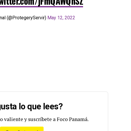
twitter.com/jFmQAWQnSZ
onal (@ProtegeryServir)
May 12, 2022
usta lo que lees?
o valiente y suscríbete a Foco Panamá.