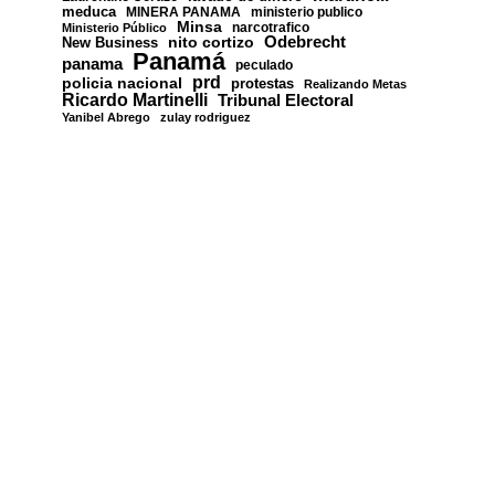
meduca
MINERA PANAMA
ministerio publico
Minsa
narcotrafico
Ministerio Público
nito cortizo
Odebrecht
New Business
Panamá
panama
peculado
prd
policia nacional
protestas
Realizando Metas
Ricardo Martinelli
Tribunal Electoral
Yanibel Abrego
zulay rodriguez