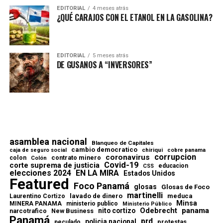
EDITORIAL
4 meses atrás
¿QUÉ CARAJOS CON EL ETANOL EN LA GASOLINA?
EDITORIAL
5 meses atrás
DE GUSANOS A “INVERSORES”
asamblea nacional
Blanqueo de Capitales
cambio democratico
chiriqui
caja de seguro social
cobre panama
corrupcion
coronavirus
contrato minero
colon
Colón
Covid-19
corte suprema de justicia
educacion
CSS
elecciones 2024
EN LA MIRA
Estados Unidos
Featured
Foco Panamá
glosas
Glosas de Foco
martinelli
lavado de dinero
meduca
Laurentino Cortizo
Minsa
MINERA PANAMA
ministerio publico
Ministerio Público
Odebrecht
panama
nito cortizo
narcotrafico
New Business
Panamá
prd
policia nacional
protestas
peculado