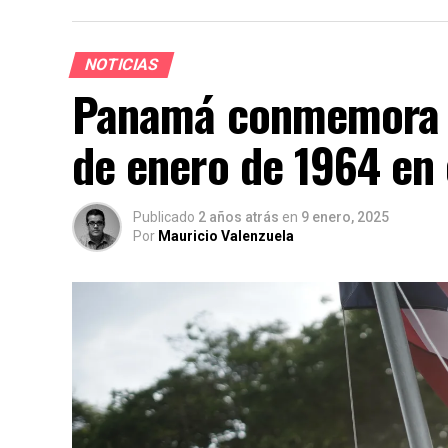
NOTICIAS
Panamá conmemora la
de enero de 1964 en
Publicado
2 años atrás
en
9 enero, 2025
Por
Mauricio Valenzuela