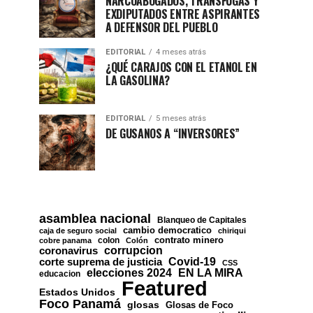
NARCOABOGADOS, TRÁNSFUGAS Y
EXDIPUTADOS ENTRE ASPIRANTES
A DEFENSOR DEL PUEBLO
EDITORIAL
4 meses atrás
¿QUÉ CARAJOS CON EL ETANOL EN
LA GASOLINA?
EDITORIAL
5 meses atrás
DE GUSANOS A “INVERSORES”
asamblea nacional
Blanqueo de Capitales
cambio democratico
caja de seguro social
chiriqui
contrato minero
colon
cobre panama
Colón
corrupcion
coronavirus
Covid-19
corte suprema de justicia
CSS
EN LA MIRA
elecciones 2024
educacion
Featured
Estados Unidos
Foco Panamá
glosas
Glosas de Foco