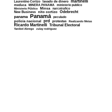
martinelli
lavado de dinero
Laurentino Cortizo
meduca
MINERA PANAMA
ministerio publico
Minsa
narcotrafico
Ministerio Público
nito cortizo
Odebrecht
New Business
Panamá
panama
peculado
prd
policia nacional
protestas
Realizando Metas
Ricardo Martinelli
Tribunal Electoral
Yanibel Abrego
zulay rodriguez