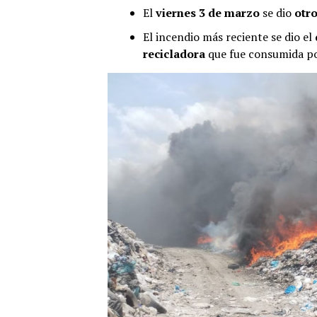
El
viernes 3 de marzo
se dio
otr
El incendio más reciente se dio el
recicladora
que fue consumida por