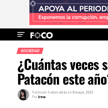
SOCIEDAD
¿Cuántas veces s
Patacón este año
Publicado
3 años atrás
en
8 mayo, 2023
Por
Irma