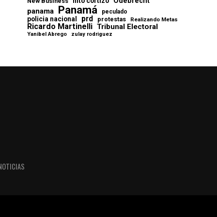
Odebrecht
nito cortizo
New Business
Panamá
panama
peculado
prd
policia nacional
protestas
Realizando Metas
Ricardo Martinelli
Tribunal Electoral
Yanibel Abrego
zulay rodriguez
NOTICIAS