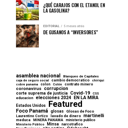
¿QUÉ CARAJOS CON EL ETANOL EN
LA GASOLINA?
EDITORIAL
5 meses atrás
DE GUSANOS A “INVERSORES”
asamblea nacional
Blanqueo de Capitales
cambio democratico
chiriqui
caja de seguro social
contrato minero
colon
cobre panama
Colón
corrupcion
coronavirus
Covid-19
corte suprema de justicia
CSS
elecciones 2024
EN LA MIRA
educacion
Featured
Estados Unidos
Foco Panamá
glosas
Glosas de Foco
martinelli
lavado de dinero
Laurentino Cortizo
meduca
MINERA PANAMA
ministerio publico
Minsa
narcotrafico
Ministerio Público