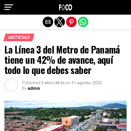
Salir de la versión móvil
NOTICIAS
La Línea 3 del Metro de Panamá
tiene un 42% de avance, aquí
todo lo que debes saber
Published
3 años atrás
on
31 agosto, 2023
By
admin