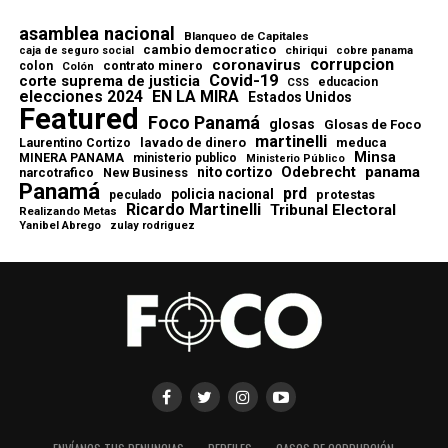
asamblea nacional
Blanqueo de Capitales
cambio democratico
chiriqui
caja de seguro social
cobre panama
corrupcion
coronavirus
contrato minero
colon
Colón
Covid-19
corte suprema de justicia
educacion
CSS
elecciones 2024
EN LA MIRA
Estados Unidos
Featured
Foco Panamá
glosas
Glosas de Foco
martinelli
lavado de dinero
meduca
Laurentino Cortizo
Minsa
MINERA PANAMA
ministerio publico
Ministerio Público
Odebrecht
panama
nito cortizo
narcotrafico
New Business
Panamá
prd
policia nacional
protestas
peculado
Ricardo Martinelli
Tribunal Electoral
Realizando Metas
Yanibel Abrego
zulay rodriguez