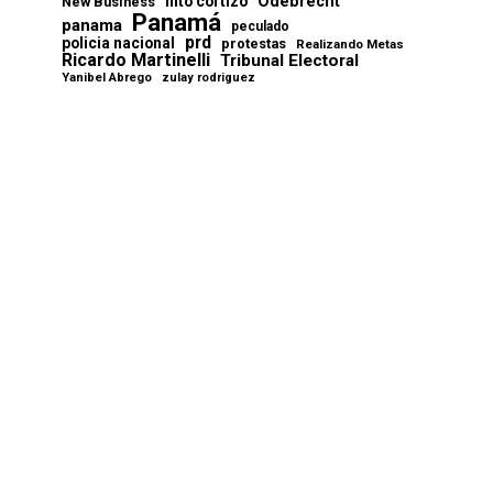
Odebrecht
nito cortizo
New Business
Panamá
panama
peculado
prd
policia nacional
protestas
Realizando Metas
Ricardo Martinelli
Tribunal Electoral
Yanibel Abrego
zulay rodriguez