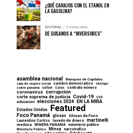
¿QUÉ CARAJOS CON EL ETANOL EN
LA GASOLINA?
EDITORIAL
5 meses atrás
DE GUSANOS A “INVERSORES”
asamblea nacional
Blanqueo de Capitales
cambio democratico
chiriqui
caja de seguro social
contrato minero
colon
cobre panama
Colón
corrupcion
coronavirus
Covid-19
corte suprema de justicia
CSS
elecciones 2024
EN LA MIRA
educacion
Featured
Estados Unidos
Foco Panamá
glosas
Glosas de Foco
martinelli
lavado de dinero
Laurentino Cortizo
meduca
MINERA PANAMA
ministerio publico
Minsa
narcotrafico
Ministerio Público