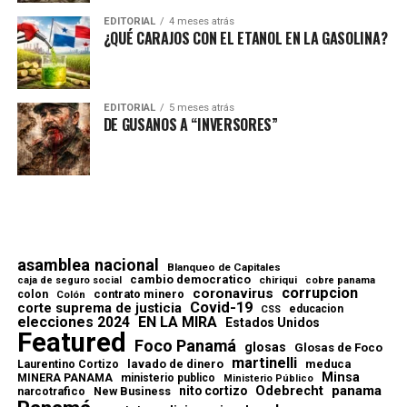
EDITORIAL
4 meses atrás
¿QUÉ CARAJOS CON EL ETANOL EN LA GASOLINA?
EDITORIAL
5 meses atrás
DE GUSANOS A “INVERSORES”
asamblea nacional
Blanqueo de Capitales
cambio democratico
chiriqui
caja de seguro social
cobre panama
corrupcion
coronavirus
contrato minero
colon
Colón
Covid-19
corte suprema de justicia
educacion
CSS
elecciones 2024
EN LA MIRA
Estados Unidos
Featured
Foco Panamá
glosas
Glosas de Foco
martinelli
lavado de dinero
meduca
Laurentino Cortizo
Minsa
MINERA PANAMA
ministerio publico
Ministerio Público
Odebrecht
panama
nito cortizo
narcotrafico
New Business