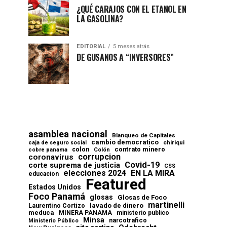
¿QUÉ CARAJOS CON EL ETANOL EN
LA GASOLINA?
EDITORIAL
5 meses atrás
DE GUSANOS A “INVERSORES”
asamblea nacional
Blanqueo de Capitales
cambio democratico
chiriqui
caja de seguro social
contrato minero
colon
cobre panama
Colón
corrupcion
coronavirus
Covid-19
corte suprema de justicia
CSS
elecciones 2024
EN LA MIRA
educacion
Featured
Estados Unidos
Foco Panamá
glosas
Glosas de Foco
martinelli
lavado de dinero
Laurentino Cortizo
meduca
MINERA PANAMA
ministerio publico
Minsa
narcotrafico
Ministerio Público