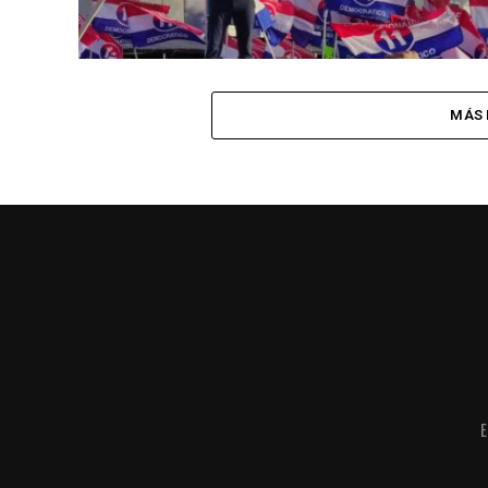
MÁS 
E