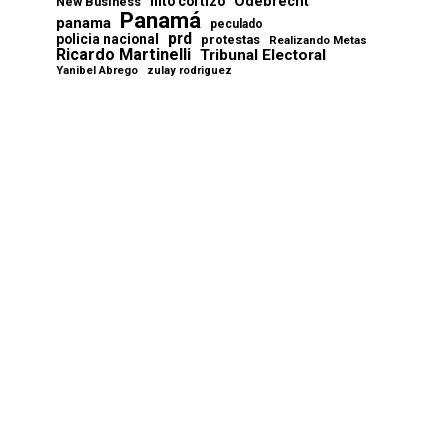
Odebrecht
nito cortizo
New Business
Panamá
panama
peculado
prd
policia nacional
protestas
Realizando Metas
Ricardo Martinelli
Tribunal Electoral
Yanibel Abrego
zulay rodriguez