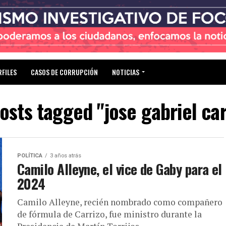
RFILES
CASOS DE CORRUPCIÓN
NOTICIAS
posts tagged "jose gabriel car
POLÍTICA
3 años atrás
Camilo Alleyne, el vice de Gaby para el
2024
Camilo Alleyne, recién nombrado como compañero
de fórmula de Carrizo, fue ministro durante la