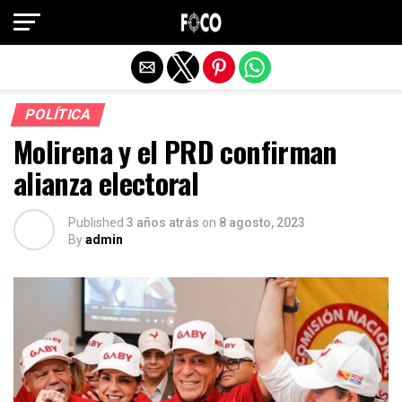
Salir de la versión móvil
POLÍTICA
Molirena y el PRD confirman
alianza electoral
Published
3 años atrás
on
8 agosto, 2023
By
admin