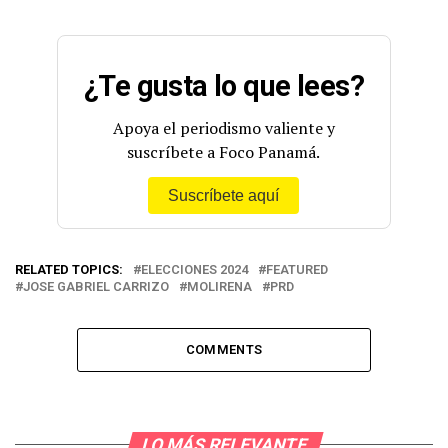
de cara a las elecciones generales
de mayo de 2024.
pic.twitter.com/eYH1vG6Kb1
¿Te gusta lo que lees?
— PRD Panamá (@PRDesPanama)
August 7, 2023
Apoya el periodismo valiente y
suscríbete a Foco Panamá.
Suscríbete aquí
RELATED TOPICS:
ELECCIONES 2024
FEATURED
JOSE GABRIEL CARRIZO
MOLIRENA
PRD
COMMENTS
LO MÁS RELEVANTE