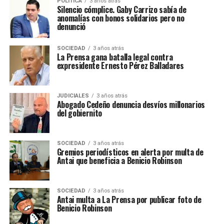
POLÍTICA
3 años atrás
Silencio cómplice. Gaby Carrizo sabía de
anomalías con bonos solidarios pero no
denunció
SOCIEDAD
3 años atrás
La Prensa gana batalla legal contra
expresidente Ernesto Pérez Balladares
JUDICIALES
3 años atrás
Abogado Cedeño denuncia desvíos millonarios
del gobiernito
SOCIEDAD
3 años atrás
Gremios periodísticos en alerta por multa de
Antai que beneficia a Benicio Robinson
SOCIEDAD
3 años atrás
Antai multa a La Prensa por publicar foto de
Benicio Robinson