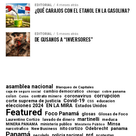
EDITORIAL
4 meses atrás
¿QUÉ CARAJOS CON EL ETANOL EN LA GASOLINA?
EDITORIAL
5 meses atrás
DE GUSANOS A “INVERSORES”
asamblea nacional
Blanqueo de Capitales
cambio democratico
chiriqui
caja de seguro social
cobre panama
corrupcion
coronavirus
contrato minero
colon
Colón
Covid-19
corte suprema de justicia
educacion
CSS
elecciones 2024
EN LA MIRA
Estados Unidos
Featured
Foco Panamá
glosas
Glosas de Foco
martinelli
lavado de dinero
meduca
Laurentino Cortizo
Minsa
MINERA PANAMA
ministerio publico
Ministerio Público
Odebrecht
panama
nito cortizo
narcotrafico
New Business
Panamá
prd
policia nacional
protestas
peculado